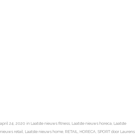
KLASSIEKE
MUZIEK
POPULAIRDER
TIJDENS
CORONACRISIS
:
april 24, 2020
in
Laatste nieuws fitness
,
Laatste nieuws horeca
,
Laatste
nieuws retail
,
Laatste nieuws home
,
RETAIL
,
HORECA
,
SPORT
door
Laurens