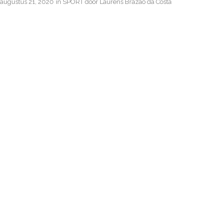
augustus 21, 2020
in
SPORT
door
Laurens Brazao da Costa
KLASSIEKE
MUZIEK
POPULAIRDER
TIJDENS
CORONACRISIS