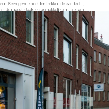
rvaren. Bewegende beelden trekken de aandacht,
t als de meest ideale en gemakkelijke manier om
re klantbeleving, een positieve wachttijdbeleving