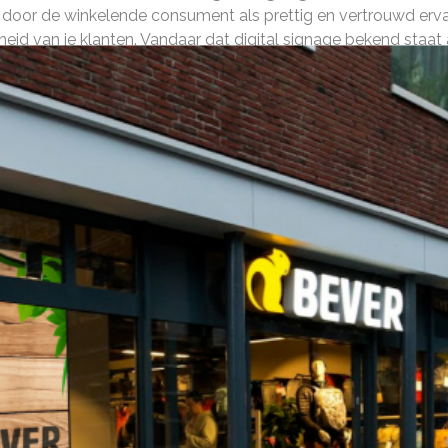
d, door de winkelende consument als prettig en vertrouwd e
eid van je klanten. Vandaar dat digital signage bekend staa
visuele communicatie creëer je een beter merkimago, een hoge
én meer omzet.