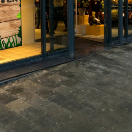
Etalage schermen
n de aandachtvast van voorbijgangers. Maar liefst 29% van 