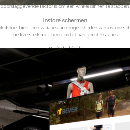
doorslaggevende factor is om een winkel binnen te stappen.
Instore schermen
kelvloer biedt een variatie aan mogelijkheden van instore sc
merkversterkende beelden tot aan gerichte acties.
Digitale kiosk
tie bladeren, reviews bekijken en items naar zijn of haar huisa
webshop met je offline verkooppunten.