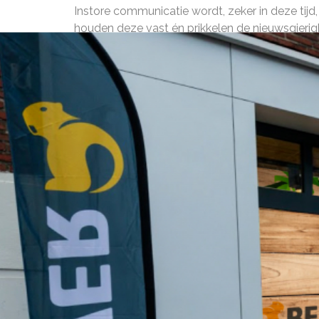
Instore communicatie wordt, zeker in deze tij
houden deze vast én prikkelen de nieuwsgierigh
klanten te vermaken en te informeren. Met goede 