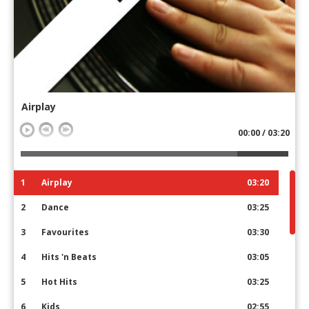
Airplay
00:00 / 03:20
1
Airplay
03:20
2
Dance
03:25
3
Favourites
03:30
4
Hits 'n Beats
03:05
5
Hot Hits
03:25
6
Kids
02:55