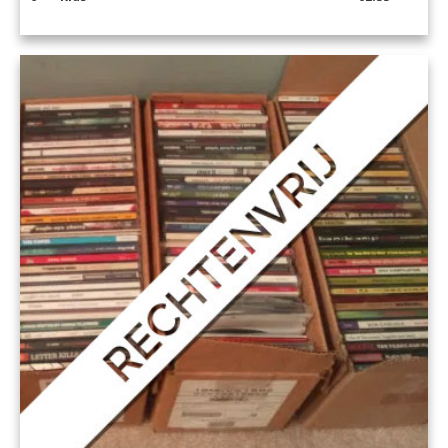
7
Lounge
02:52
8
Natural Cool
03:30
9
Pop Ballads
03:10
10
Rhythmic
03:02
11
Smooth
02:12
12
Pure Beats
01:20
13
Ibiza Lounge
01:30
14
Light Classical
01:50