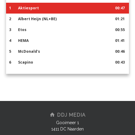
1
Aktiesport
00:47
2
Albert Heijn (NL+BE)
01:21
3
Etos
00:55
4
HEMA
01:41
5
McDonald's
00:46
6
Scapino
00:43
DDJ MEDIA
Gooimeer 1
1411 DC Naarden