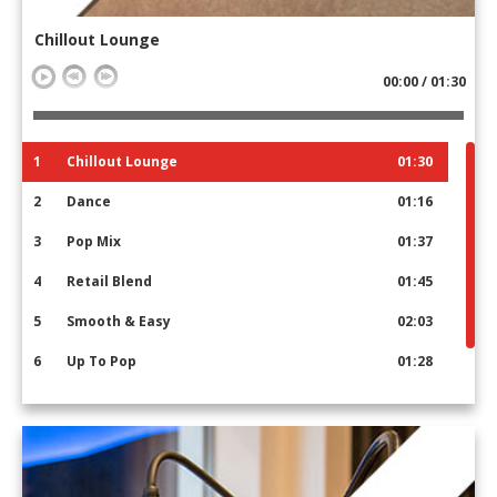
Chillout Lounge
00:00 / 01:30
1
Chillout Lounge
01:30
2
Dance
01:16
3
Pop Mix
01:37
4
Retail Blend
01:45
5
Smooth & Easy
02:03
6
Up To Pop
01:28
7
Asian Lounge
01:03