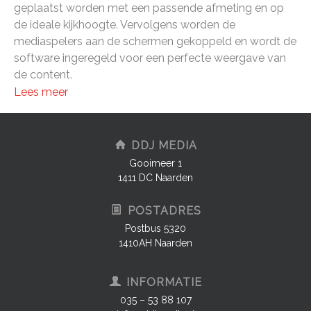
geplaatst worden met een passende afmeting en op
de ideale kijkhoogte. Vervolgens worden de
mediaspelers aan de schermen gekoppeld en wordt de
software ingeregeld voor een perfecte weergave van
de content.
Lees meer
DDJ MEDIA
Gooimeer 1
1411 DC Naarden
POSTADRES
Postbus 5320
1410AH Naarden
INFORMATIE
035 – 53 88 107