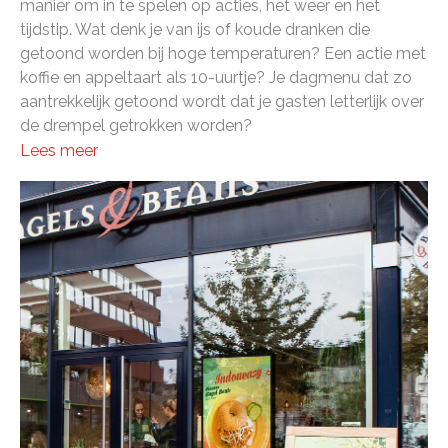
manier om in te spelen op acties, het weer en het
tijdstip. Wat denk je van ijs of koude dranken die
getoond worden bij hoge temperaturen? Een actie met
koffie en appeltaart als 10-uurtje? Je dagmenu dat zo
aantrekkelijk getoond wordt dat je gasten letterlijk over
de drempel getrokken worden?
Lees meer