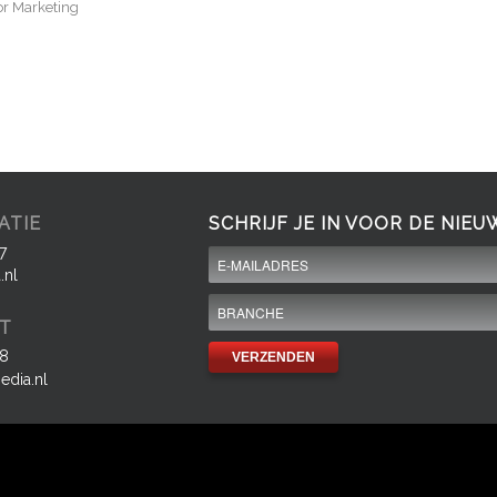
or
Marketing
ATIE
SCHRIJF JE IN VOOR DE NIEU
7
.nl
T
08
dia.nl