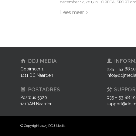
december 12, 2017
in
HORECA
,
SPORT
do
Lees meer
DDJ MEDIA
INFORM
Gooimeer 1
035 – 53 88 10
1411 DC Naarden
info@ddjmedia
POSTADRES
SUPPOR
Postbus 5320
035 – 53 88 1
1410AH Naarden
support@ddjme
© Copyright 2023 DDJ Media