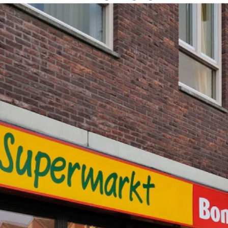
d, door de winkelende consument als prettig en vertrouwd e
eid van je klanten. Vandaar dat digital signage bekend staa
visuele communicatie creëer je een beter merkimago, een hoge
én meer omzet.