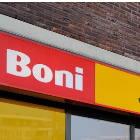
Instore communicatie wordt, zeker in deze tij
houden deze vast én prikkelen de nieuwsgierigh
klanten te vermaken en te informeren. Met goede 