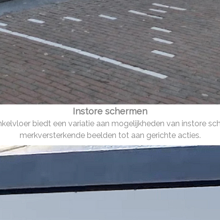
Etalage schermen
n de aandachtvast van voorbijgangers. Maar liefst 29% van 
doorslaggevende factor is om een winkel binnen te stappen.
Instore schermen
kelvloer biedt een variatie aan mogelijkheden van instore sc
merkversterkende beelden tot aan gerichte acties.
Kassawand schermen
ramma’s promoten en het wachten veraangenamen. Met dynam
klanten wachttijden tot 35% minder lang!