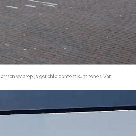
het winkelend publiek geeft aan dat de etalage de
hermen waarop je gerichte content kunt tonen. Van
ische content op je kassawand schermen ervaren