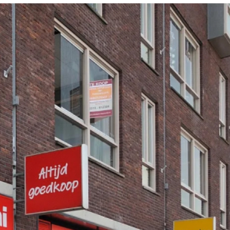
rvaren. Bewegende beelden trekken de aandacht,
t als de meest ideale en gemakkelijke manier om
re klantbeleving, een positieve wachttijdbeleving