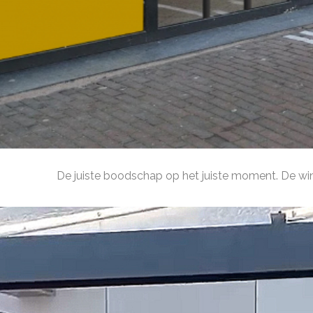
Levendige beelden in etalages vallen op en houde
De juiste boodschap op het juiste moment. De win
De winkel formule versterken, loyaliteit prog