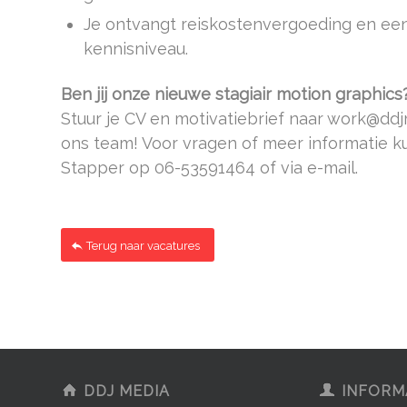
Je ontvangt reiskostenvergoeding en een
kennisniveau.
Ben jij onze nieuwe stagiair motion graphics
Stuur je CV en motivatiebrief naar work@ddjm
ons team! Voor vragen of meer informatie 
Stapper op 06-53591464 of via e-mail.
Terug naar vacatures
DDJ MEDIA
INFORM