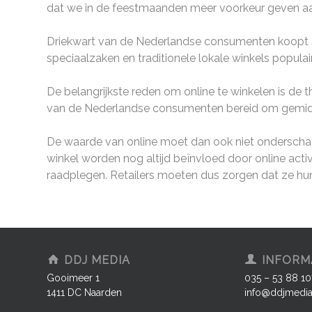
dat we in de feestmaanden meer voorkeur geven aan d
Driekwart van de Nederlandse consumenten koopt sint
speciaalzaken en traditionele lokale winkels populai
De belangrijkste reden om online te winkelen is de thu
van de Nederlandse consumenten bereid om gemidde
De waarde van online moet dan ook niet onderschat 
winkel worden nog altijd beïnvloed door online acti
raadplegen. Retailers moeten dus zorgen dat ze hun
DDJ MEDIA
INFORM
Gooimeer 1
035 – 53 88 10
1411 DC Naarden
info@ddjmedia