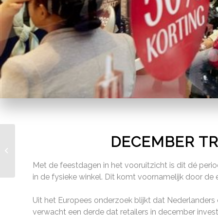
DECEMBER TR
Experiental Retail: het
nieuwe ondernemen
Met de feestdagen in het vooruitzicht is dit dé per
in de fysieke winkel. Dit komt voornamelijk door de 
Uit het Europees onderzoek blijkt dat Nederlanders
verwacht een derde dat retailers in december invester