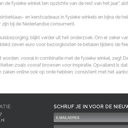
e fysieke winkel ten opzichte van de rest van het jaar”, ald
erklaas- en kerstcadeaus in fysieke winkels en bijna de helft
r zijn bij de Nederlandse consument.
isbezorging, blijkt verder uit het onderzoek. Om er zeker van te
ld zeven euro voor bezorgkosten te betalen tijdens de fe
worden, vooral in combinatie met de fysieke winkel, zegt Del
viteiten zoals vooraf browsen voor inspiratie. Opvallend is d
 zaken online ook op orde hebben, consistent met het aanbod
ATIE
SCHRIJF JE IN VOOR DE NIEU
7
.nl